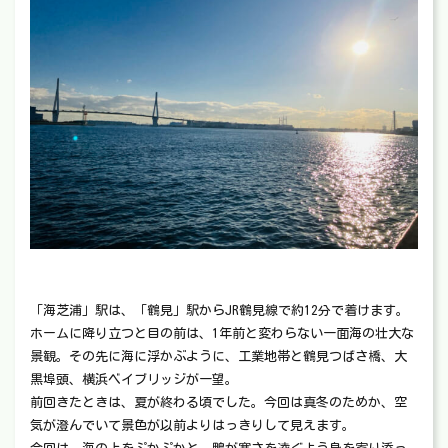
「海芝浦」駅は、「鶴見」駅からJR鶴見線で約12分で着けます。
ホームに降り立つと目の前は、1年前と変わらない一面海の壮大な
景観。その先に海に浮かぶように、工業地帯と鶴見つばさ橋、大
黒埠頭、横浜ベイブリッジが一望。
前回きたときは、夏が終わる頃でした。今回は真冬のためか、空
気が澄んでいて景色が以前よりはっきりして見えます。