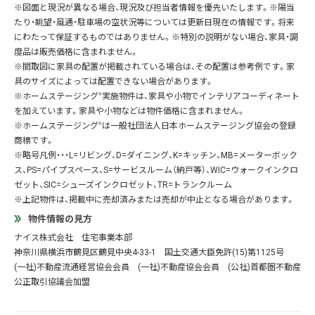
※図面と現況が異なる場合、現況及び担当者情報を優先いたします。※陽当
たり・眺望・風通・駐車場の空状況等については更新日現在の情報です。将来
にわたって保証するものではありません。※特別の説明がない場合、家具・調
度品は販売価格に含まれません。
※間取図に家具の配置が掲載されている場合は、その配置は参考例です。家
具のサイズによっては配置できない場合があります。
※ホームステージング
®
実施物件は、家具や小物でインテリアコーディネート
を加えています。家具や小物などは物件価格に含まれません。
※ホームステージング
®
は一般社団法人日本ホームステージング協会の登録
商標です。
※略号凡例・・・L=リビング、D=ダイニング、K=キッチン、MB=メーターボック
ス、PS=パイプスペース、S=サービスルーム（納戸等）、WIC=ウォークインクロ
ゼット、SIC=シューズインクロゼット、TR=トランクルーム
※上記物件は、掲載中に売却済みまたは売却が中止となる場合があります。
物件情報の見方
ナイス株式会社 住宅事業本部
神奈川県横浜市鶴見区鶴見中央4-33-1 国土交通大臣免許(15)第1125号
(一社)不動産流通経営協会会員 (一社)不動産協会会員 (公社)首都圏不動産
公正取引協議会加盟