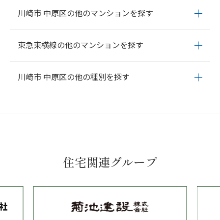
川崎市 中原区の他のマンションを探す
井田
井田 三舞町
井田 杉山町
井田 中ノ町
市ノ坪
今井 上町
東急東横線の他のマンションを探す
今井 仲町
今井 西町
今井 南町
大倉町
上小田中
上新城
上平
間
上丸子
上丸子 山王町
上丸子 天神町
上丸子 八幡町
苅宿
新丸子
武蔵小杉
元住吉
日吉
綱島
大倉山
菊名
妙蓮寺
白楽
北谷町
木月
木月 伊勢町
木月 大町
木月 祗園町
木月 住吉町
川崎市 中原区の他の種別を探す
東白楽
反町
横浜
小杉 御殿町
小杉 陣屋町
小杉町
下小田中
下新城
下沼部
新
城
新城中町
新丸子東
新丸子町
田尻町
等々力
中丸子
西加
井田
井田 三舞町
井田 杉山町
井田 中ノ町
市ノ坪
今井 上町
瀬
丸子通
宮内
小杉
今井 仲町
今井 西町
今井 南町
大倉町
上小田中
上新城
上平
間
上丸子
上丸子 山王町
上丸子 天神町
上丸子 八幡町
苅宿
北谷町
木月
木月 伊勢町
木月 大町
木月 祗園町
木月 住吉町
小杉 御殿町
小杉 陣屋町
小杉町
下小田中
下新城
下沼部
新
城
新城中町
新丸子東
新丸子町
田尻町
等々力
中丸子
西加
住宅関連グループ
瀬
丸子通
宮内
小杉