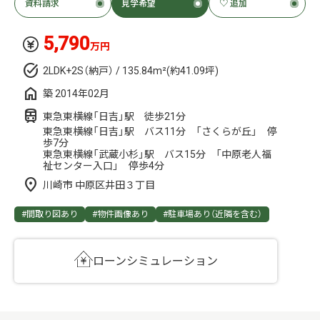
資料請求
見学希望
♡ 追加
5,790
万円
2LDK+2S（納戸） / 135.84m²(約41.09坪)
築 2014年02月
東急東横線「日吉」駅 徒歩21分
東急東横線「日吉」駅 バス11分 「さくらが丘」 停
歩7分
東急東横線「武蔵小杉」駅 バス15分 「中原老人福
祉センター入口」 停歩4分
川崎市 中原区井田３丁目
#間取り図あり
#物件画像あり
#駐車場あり（近隣を含む）
ローンシミュレーション