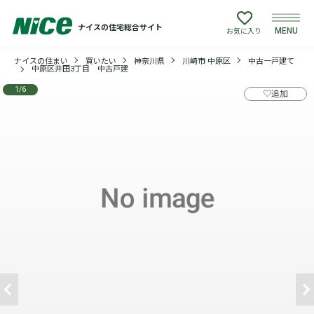
ナイスの住宅総合サイト
MENU
お気に入り
ナイスの住まい
買いたい
神奈川県
川崎市 中原区
中古一戸建て
買いたい
中原区井田3丁目 中古戸建
1
/
6
♡
追加
売りたい
建てたい
リフォームしたい
借りたい
貸したい
店舗情報