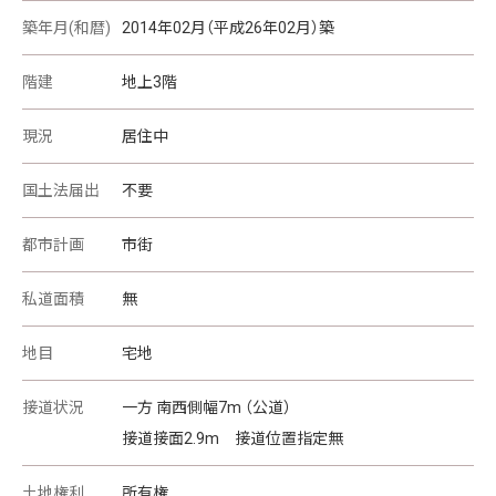
築年月(和暦)
2014年02月（平成26年02月）築
階建
地上3階
現況
居住中
国土法届出
不要
都市計画
市街
私道面積
無
地目
宅地
接道状況
一方 南西側幅7m （公道）
接道接面2.9m 接道位置指定無
土地権利
所有権