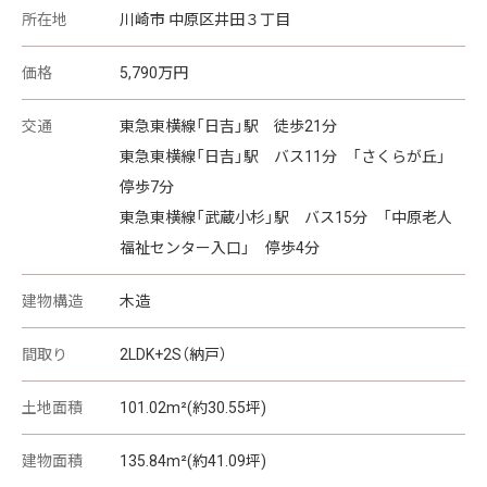
所在地
川崎市 中原区井田３丁目
価格
5,790
万円
交通
東急東横線「日吉」駅 徒歩21分
東急東横線「日吉」駅 バス11分 「さくらが丘」
停歩7分
東急東横線「武蔵小杉」駅 バス15分 「中原老人
福祉センター入口」 停歩4分
建物構造
木造
間取り
2LDK+2S（納戸）
土地面積
101.02m²(約30.55坪)
建物面積
135.84m²(約41.09坪)