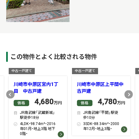
この物件とよく比較される物件
中古一戸建て
中古一戸建て
川崎市中原区宮内1丁
川崎市中原区上平間中
目 中古戸建
古戸建
Previous
Next
4,680
4,780
万円
万円
価格
価格
JR南武線「武蔵新城」
JR南武線「平間」駅徒
駅徒歩18分
歩10分
4LDK・98.74m²・2016
3SDK・88.34m²・2000
年01月・地上3階 地下
年12月・地上3階・
0階・