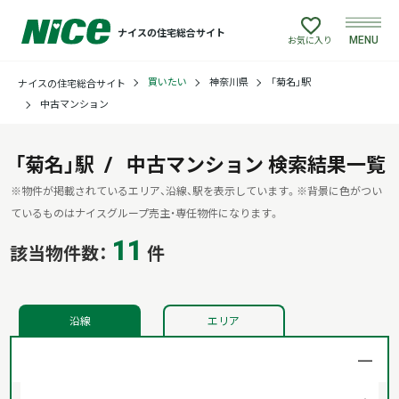
ナイスの住宅総合サイト
MENU
お気に入り
買いたい
神奈川県
「菊名」駅
ナイスの住宅総合サイト
買いたい
中古マンション
売りたい
「菊名」駅
中古マンション
検索結果一覧
建てたい
※物件が掲載されているエリア、沿線、駅を表示しています。
※背景に色がつい
ているものはナイスグループ売主・専任物件になります。
11
リフォームしたい
該当物件数：
件
借りたい
沿線
エリア
貸したい
店舗情報