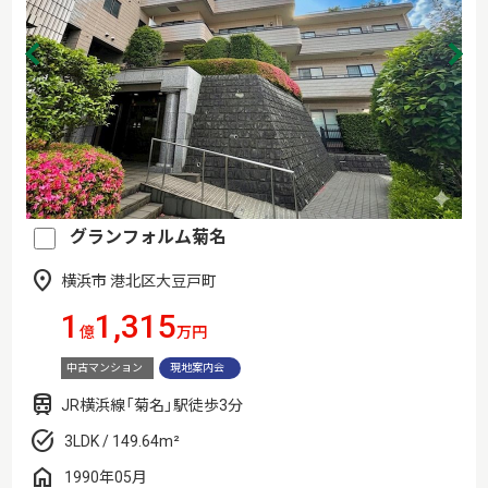
グランフォルム菊名
横浜市 港北区大豆戸町
1
1,315
億
万円
中古マンション
現地案内会
JR横浜線「菊名」駅徒歩3分
3LDK / 149.64m²
1990年05月