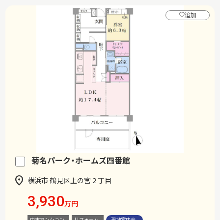
♡
追加
菊名パーク・ホームズ四番館
横浜市 鶴見区上の宮２丁目
3,930
万円
中古マンション
リフォーム
現地案内会