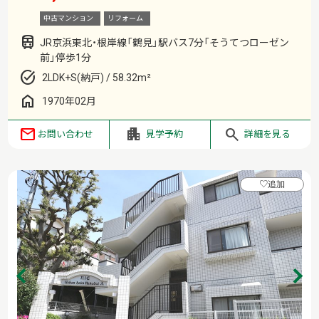
中古マンション
リフォーム
JR京浜東北・根岸線「鶴見」駅バス7分「そうてつローゼン
前」停歩1分
2LDK+S(納戸) / 58.32m²
1970年02月
お問い合わせ
見学予約
詳細を見る
♡
追加