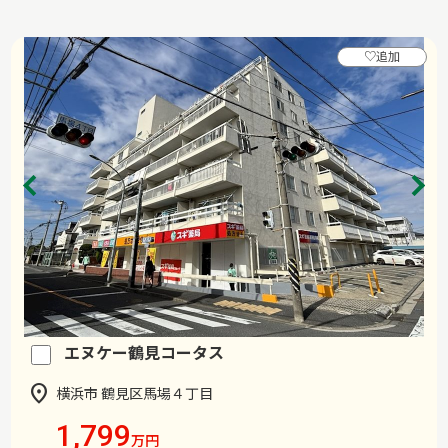
♡
追加
エヌケー鶴見コータス
横浜市 鶴見区馬場４丁目
1,799
万円