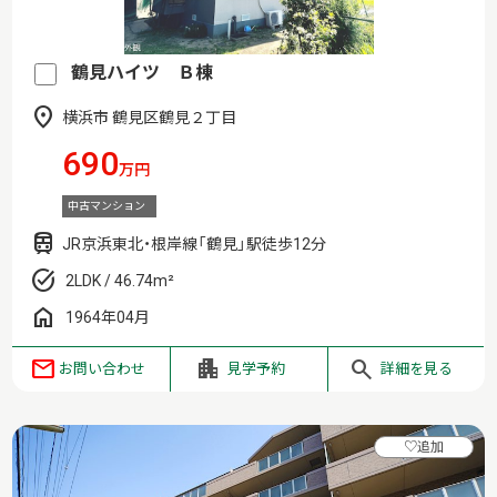
鶴見ハイツ Ｂ棟
横浜市 鶴見区鶴見２丁目
690
万円
中古マンション
JR京浜東北・根岸線「鶴見」駅徒歩12分
2LDK / 46.74m²
1964年04月
お問い合わせ
見学予約
詳細を見る
♡
追加