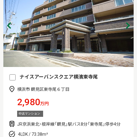
ナイスアーバンスクエア横濱東寺尾
横浜市 鶴見区東寺尾６丁目
2,980
万円
中古マンション
JR京浜東北・根岸線「鶴見」駅バス8分「東寺尾」停歩4分
4LDK / 73.38m²