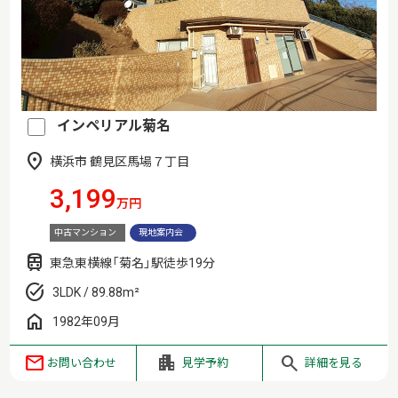
インペリアル菊名
横浜市 鶴見区馬場７丁目
3,199
万円
中古マンション
現地案内会
東急東横線「菊名」駅徒歩19分
3LDK / 89.88m²
1982年09月
お問い合わせ
見学予約
詳細を見る