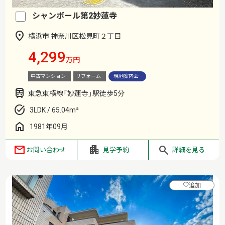
シャンボール第2妙蓮寺
横浜市 神奈川区松見町２丁目
4,299
万円
中古マンション
リフォーム
現地案内会
東急東横線「妙蓮寺」駅徒歩5分
3LDK / 65.04m²
1981年09月
お問い合わせ
見学予約
詳細を見る
♡
追加