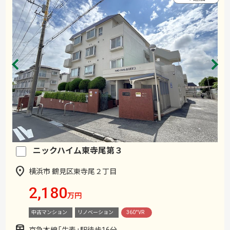
ニックハイム東寺尾第３
横浜市 鶴見区東寺尾２丁目
2,180
万円
中古マンション
リノベーション
360°VR
京急本線「生麦」駅徒歩16分