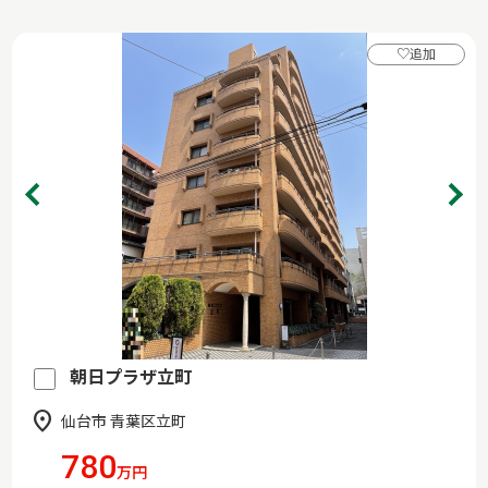
♡
追加
朝日プラザ立町
仙台市 青葉区立町
780
万円