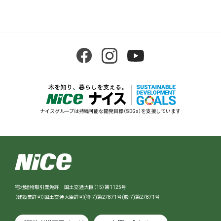
ナイスグループは持続可能な開発目標（SDGs）を支援しています
宅地建物取引業免許 国土交通大臣（15）第1125号
（建設業許可）国土交通大臣許可(特-7)第27871号(般-7)第27871号