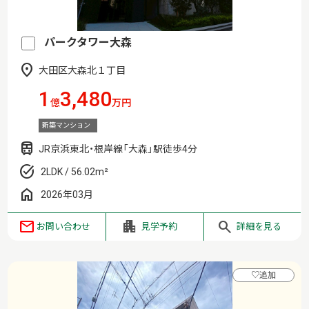
パークタワー大森
大田区大森北１丁目
1
3,480
億
万円
新築マンション
JR京浜東北・根岸線「大森」駅徒歩4分
2LDK / 56.02m²
2026年03月
お問い合わせ
見学予約
詳細を見る
♡
追加