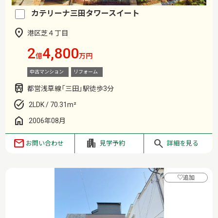
カテリーナ三田タワースイート
港区芝４丁目
2
4,800
億
万円
中古マンション
リフォーム
都営浅草線「三田」駅徒歩3分
2LDK / 70.31m²
2006年08月
お問い合わせ
見学予約
詳細を見る
♡
追加