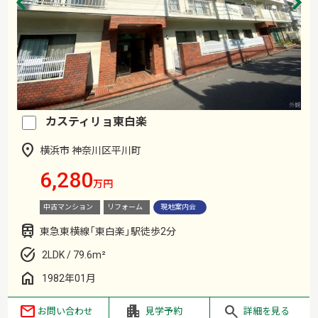
カスティリョ東白楽
横浜市 神奈川区平川町
6,280
万円
中古マンション
リフォーム
現地案内会
東急東横線「東白楽」駅徒歩2分
2LDK / 79.6m²
1982年01月
お問い合わせ
見学予約
詳細を見る