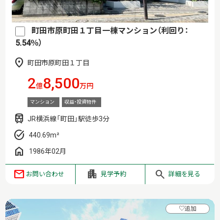
町田市原町田１丁目一棟マンション（利回り：
5.54％）
町田市原町田１丁目
2
8,500
億
万円
マンション
収益・投資物件
JR横浜線「町田」駅徒歩3分
440.69m²
1986年02月
お問い合わせ
見学予約
詳細を見る
♡
追加