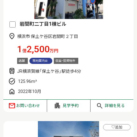
岩間町二丁目1棟ビル
横浜市 保土ケ谷区岩間町２丁目
1
2,500
億
万円
店舗
現地案内会
収益・投資物件
JR横須賀線「保土ケ谷」駅徒歩4分
125.96m²
2022年10月
お問い合わせ
見学予約
詳細を見る
♡
追加