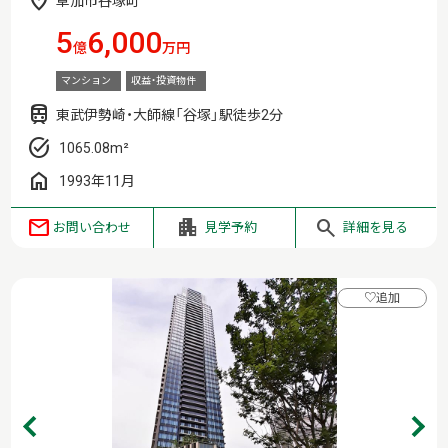
草加市谷塚町
5
6,000
億
万円
マンション
収益・投資物件
東武伊勢崎・大師線「谷塚」駅徒歩2分
1065.08m²
1993年11月
お問い合わせ
見学予約
詳細を見る
♡
追加