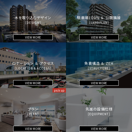
木を取り込むデザイン
駐車場100% ＆ 公園隣接
［DESIGN］
［LANDPLAN］
VIEW MORE
VIEW MORE
ロケーション ＆ アクセス
免震構造 ＆ ZEH
［LOCATION & ACCESS］
［STRUCTURE］
VIEW MORE
VIEW MORE
プラン
先進の設備仕様
［PLAN］
［EQUIPMENT］
VIEW MORE
VIEW MORE