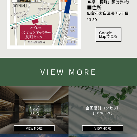
JR線「長町」駅徒歩4分
■住所
仙台市太白区長町5丁目
13-30
Google
Mapで見る
VIEW MORE
トップ
企画設計コンセプト
［TOP］
［CONCEPT］
VIEW MORE
VIEW MORE