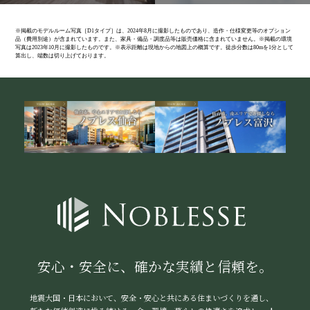
※掲載のモデルルーム写真［D1タイプ］は、2024年8月に撮影したものであり、造作・仕様変更等のオプション
品（費用別途）が含まれています。また、家具・備品・調度品等は販売価格に含まれていません。※掲載の環境
写真は2023年10月に撮影したものです。※表示距離は現地からの地図上の概算です。徒歩分数は80mを1分として
算出し、端数は切り上げております。
安心・安全に、確かな実績と信頼を。
地震大国・日本において、安全・安心と共にある住まいづくりを通し、