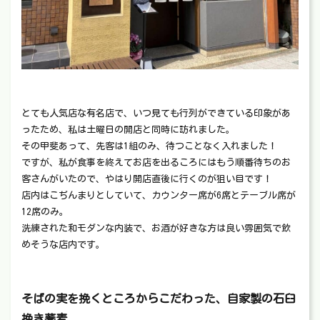
とても人気店な有名店で、いつ見ても行列ができている印象があ
ったため、私は土曜日の開店と同時に訪れました。
その甲斐あって、先客は1組のみ、待つことなく入れました！
ですが、私が食事を終えてお店を出るころにはもう順番待ちのお
客さんがいたので、やはり開店直後に行くのが狙い目です！
店内はこぢんまりとしていて、カウンター席が6席とテーブル席が
12席のみ。
洗練された和モダンな内装で、お酒が好きな方は良い雰囲気で飲
めそうな店内です。
そばの実を挽くところからこだわった、自家製の石臼
挽き蕎麦