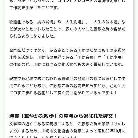
るきっかけとなったのは、コロンビアレコードの専属作詞家とし
て作詞を手がけたことです。
歌謡曲である「男の純情」や「人生劇場」、「人生の並木道」な
どが次々とヒットしたことで、多くの人々に佐藤惣之助の名が知
られるようになりました。
全国区だけではなく、ふるさとである川崎のためにもその多彩な
才能を活かし、川崎市の民謡である「川崎音頭」や「川崎小唄」
の作詞など、川崎における文化活動へも大きく貢献しています。
現在でも地域でおこなわれる夏祭りの盆踊りの際に音源として使
用されることもあり、佐藤惣之助の名前を知らずとも、地元住民
に口ずさまれる名曲として長く受け継がれているんですよ！
詩集「華やかな散歩」の序詩から選ばれた碑文！
文学碑の近くにある説明板によると「佐藤惣之助を顕彰（けんし
ょう）するため、川崎市文化協会の発意によって昭和30年10月に