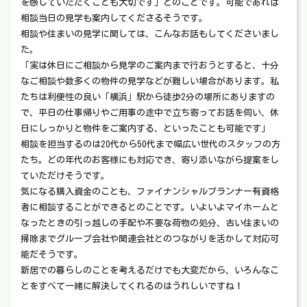
を感じていただくことも大切です」とのことです。可能であれば
相談当日の見学も案内してくださるそうです。
相談や住まいの見学に関しては、こんなお話もしてくださいまし
た。
「実は休日にご相談から見学のご案内まで行おうとすると、十分
なご相談や数多くの物件の見学などが難しい場合があります。私
たちは利便性の良い「横浜」駅から徒歩2分の場所にありますの
で、平日の仕事帰りやご用事の途中で立ち寄ってお話を伺い、休
日にしっかりと物件をご案内する、といったことも可能です」
相談を担当するのは20代から50代まで幅広い世代のスタッフの方
たち。どの年代のお客様にも対応でき、寄り添いながら提案をし
ていただけそうです。
気になる購入資金のことも、ファイナンシャルプランナー有資格
者に相談することができるとのことです。いよいよマイホームと
なったときの引っ越しの手配や不要な荷物の処分、古い住まいの
掃除までグループ会社や関連会社とのつながりを活かして対応可
能だそうです。
新居での暮らしのことを考えるだけでも大変だから、いろんなこ
とをすべて一緒に解決してくれるのはうれしいですね！