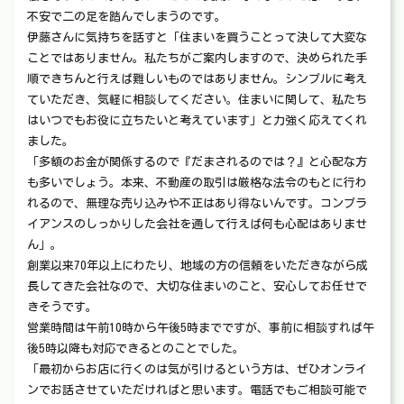
不安で二の足を踏んでしまうのです。
伊藤さんに気持ちを話すと「住まいを買うことって決して大変な
ことではありません。私たちがご案内しますので、決められた手
順できちんと行えば難しいものではありません。シンプルに考え
ていただき、気軽に相談してください。住まいに関して、私たち
はいつでもお役に立ちたいと考えています」と力強く応えてくれ
ました。
「多額のお金が関係するので『だまされるのでは？』と心配な方
も多いでしょう。本来、不動産の取引は厳格な法令のもとに行わ
れるので、無理な売り込みや不正はあり得ないんです。コンプラ
イアンスのしっかりした会社を通して行えば何も心配はありませ
ん」。
創業以来70年以上にわたり、地域の方の信頼をいただきながら成
長してきた会社なので、大切な住まいのこと、安心してお任せで
きそうです。
営業時間は午前10時から午後5時までですが、事前に相談すれば午
後5時以降も対応できるとのことでした。
「最初からお店に行くのは気が引けるという方は、ぜひオンライ
ンでお話させていただければと思います。電話でもご相談可能で