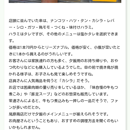
店頭に並んでいた串は、ナンコツ・ハツ・タン・カシラ・レバ
ー・シロ・ガツ・鶏モモ・つくね・味付けハラミ。
ハラミはタレですが、その他のメニューは塩かタレを選択できま
す。
価格は1本70円からとリーズナブル。価格が安く、小腹が空いたと
きに1本から買えるのがうれしいです。
お客さんには家族連れの方も多く、夕飯用のお持ち帰りや、おや
つ代わりなどにも購入しているようでした。目の前で焼き鳥が焼
かれる様子は、お子さんも見て楽しめそうですね。
店員さんに人気商品を伺うと「カシラ」だそう。
お店では国産肉類の量り売りをしているほか、「味自慢の牛もつ
煮こみ」や「豚足スープ」などのお惣菜も販売しています。
常連さんによると、牛もつ煮込みも一押しの一品だそうで、ファ
ンが多いのだとか。
尾原商店だけで夕飯のメインメニューが揃えられそうです。
お肉屋さんということもあり、おすすめの調理方法を聞くのもい
いかもしれません。