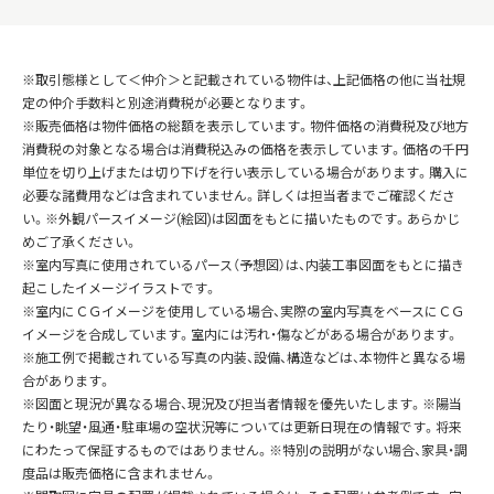
※取引態様として＜仲介＞と記載されている物件は、上記価格の他に当社規
定の仲介手数料と別途消費税が必要となります。
※販売価格は物件価格の総額を表示しています。物件価格の消費税及び地方
消費税の対象となる場合は消費税込みの価格を表示しています。価格の千円
単位を切り上げまたは切り下げを行い表示している場合があります。購入に
必要な諸費用などは含まれていません。詳しくは担当者までご確認くださ
い。※外観パースイメージ(絵図)は図面をもとに描いたものです。あらかじ
めご了承ください。
※室内写真に使用されているパース（予想図）は、内装工事図面をもとに描き
起こしたイメージイラストです。
※室内にＣＧイメージを使用している場合、実際の室内写真をベースにＣＧ
イメージを合成しています。室内には汚れ・傷などがある場合があります。
※施工例で掲載されている写真の内装、設備、構造などは、本物件と異なる場
合があります。
※図面と現況が異なる場合、現況及び担当者情報を優先いたします。※陽当
たり・眺望・風通・駐車場の空状況等については更新日現在の情報です。将来
にわたって保証するものではありません。※特別の説明がない場合、家具・調
度品は販売価格に含まれません。