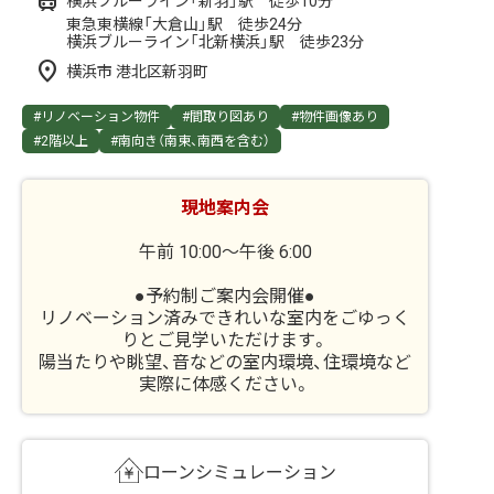
横浜ブルーライン「新羽」駅 徒歩10分
東急東横線「大倉山」駅 徒歩24分
横浜ブルーライン「北新横浜」駅 徒歩23分
横浜市 港北区新羽町
#リノベーション物件
#間取り図あり
#物件画像あり
#2階以上
#南向き（南東、南西を含む）
現地案内会
午前 10:00～午後 6:00
●予約制ご案内会開催●
リノベーション済みできれいな室内をごゆっく
りとご見学いただけます。
陽当たりや眺望、音などの室内環境、住環境など
実際に体感ください。
ローンシミュレーション