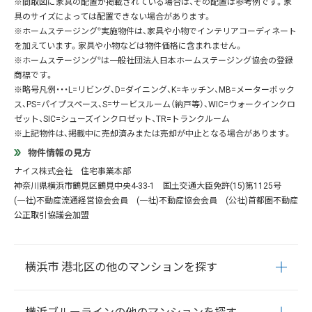
※間取図に家具の配置が掲載されている場合は、その配置は参考例です。家
具のサイズによっては配置できない場合があります。
※ホームステージング
®
実施物件は、家具や小物でインテリアコーディネート
を加えています。家具や小物などは物件価格に含まれません。
※ホームステージング
®
は一般社団法人日本ホームステージング協会の登録
商標です。
※略号凡例・・・L=リビング、D=ダイニング、K=キッチン、MB=メーターボック
ス、PS=パイプスペース、S=サービスルーム（納戸等）、WIC=ウォークインクロ
ゼット、SIC=シューズインクロゼット、TR=トランクルーム
※上記物件は、掲載中に売却済みまたは売却が中止となる場合があります。
物件情報の見方
ナイス株式会社 住宅事業本部
神奈川県横浜市鶴見区鶴見中央4-33-1 国土交通大臣免許(15)第1125号
(一社)不動産流通経営協会会員 (一社)不動産協会会員 (公社)首都圏不動産
公正取引協議会加盟
横浜市 港北区の他のマンションを探す
菊名
岸根町
小机町
篠原北
篠原台町
篠原町
篠原西町
篠原