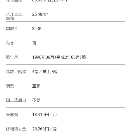
バルコニー
25.48m²
面積
間取り
3LDK
向き
南
築年月
1990年06月（平成2年06月）築
階数／階建
4階／地上7階
現況
空家
国土法届出
不要
管理費
18,410円／月
修繕積立金
28,260円／月