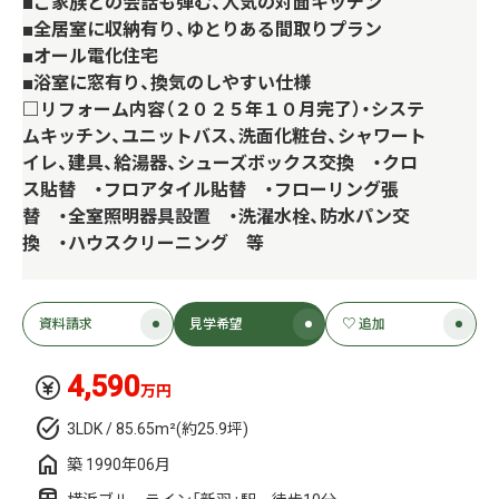
■ご家族との会話も弾む、人気の対面キッチン
■全居室に収納有り、ゆとりある間取りプラン
■オール電化住宅
■浴室に窓有り、換気のしやすい仕様
□リフォーム内容（２０２５年１０月完了）・システ
ムキッチン、ユニットバス、洗面化粧台、シャワート
イレ、建具、給湯器、シューズボックス交換 ・クロ
ス貼替 ・フロアタイル貼替 ・フローリング張
替 ・全室照明器具設置 ・洗濯水栓、防水パン交
換 ・ハウスクリーニング 等
資料請求
見学希望
♡ 追加
4,590
万円
3LDK / 85.65m²(約25.9坪)
築 1990年06月