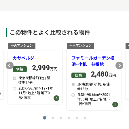
この物件とよく比較される物件
中古マンション
中古マンション
カサベルダ
ファミールガーデン横
浜・小机 参番館
Previous
Next
2,999
万円
価格
2,480
万円
価格
東急東横線「日吉」駅
徒歩14分
JR横浜線「小机」駅徒
2LDK・56.7m²・1971年
歩18分
11月・地上6階 地下0
4LDK・98.66m²・2001
階・南東
年03月・地上7階 地下
1階・南西
1
2
3
4
5
6