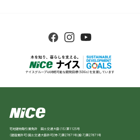
ナイスグループは持続可能な開発目標（SDGs）を支援しています
宅地建物取引業免許 国土交通大臣（15）第1125号
（建設業許可）国土交通大臣許可(特-7)第27871号(般-7)第27871号