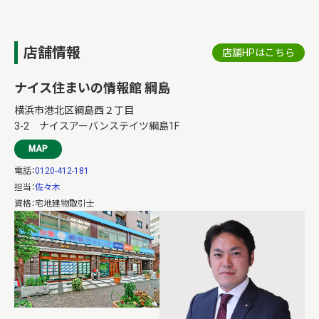
店舗情報
店舗HPはこちら
ナイス住まいの情報館 綱島
横浜市港北区綱島西２丁目
3-2 ナイスアーバンステイツ綱島1F
MAP
電話：
0120-412-181
担当：
佐々木
資格：宅地建物取引士