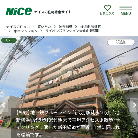
ナイスの住宅総合サイト
MENU
お気に入り
ナイスの住まい
買いたい
神奈川県
横浜市 港北区
買いたい
ライオンズマンション大倉山新羽町
中古マンション
1
/
20
♡
追加
売りたい
建てたい
リフォームしたい
借りたい
貸したい
【外観】地下鉄ブルーライン「新羽」駅徒歩10分、「北
新横浜」駅徒歩10分！駅まで平坦アクセス♪散歩・サ
店舗情報
イクリングに適した新田緑道が至近！自然に囲まれ
た環境です。