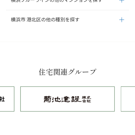
横浜ブルーラインの他のマンションを探す
東
下田町
新横浜
新吉田町
高田町
樽町
綱島上町
綱島台
綱
島西
綱島東
鳥山町
仲手原
錦が丘
新羽町
日吉
日吉本町
富
あざみ野
中川
センター北
センター南
仲町台
新羽
北新横浜
士塚
大豆戸町
箕輪町
師岡町
大曽根
大曽根台
高田東
高田
横浜市 港北区の他の種別を探す
新横浜
岸根公園
片倉町
三ツ沢上町
三ツ沢下町
横浜
高島
西
新吉田東
北新横浜
大倉山
町
桜木町
関内
伊勢佐木長者町
阪東橋
吉野町
蒔田
弘明寺
菊名
岸根町
小机町
篠原北
篠原台町
篠原町
篠原西町
篠原
上大岡
港南中央
上永谷
下永谷
舞岡
戸塚
踊場
中田
立場
東
下田町
新横浜
新吉田町
高田町
樽町
綱島上町
綱島台
綱
下飯田
湘南台
島西
綱島東
鳥山町
仲手原
錦が丘
新羽町
日吉
日吉本町
富
士塚
大豆戸町
箕輪町
師岡町
大曽根
大曽根台
高田東
高田
西
新吉田東
北新横浜
大倉山
住宅関連グループ