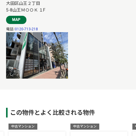
大田区山王２丁目
5-8山王ＭＯＯＫ １F
MAP
電話：
0120-713-218
この物件とよく比較される物件
中古マンション
中古マンション