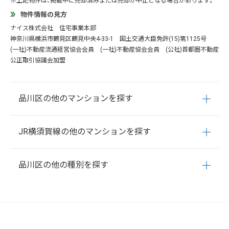
※上記物件は、掲載中に売却済みまたは売却が中止となる場合があります。
物件情報の見方
ナイス株式会社 住宅事業本部
神奈川県横浜市鶴見区鶴見中央4-33-1 国土交通大臣免許(15)第1125号
(一社)不動産流通経営協会会員 (一社)不動産協会会員 (公社)首都圏不動産
公正取引協議会加盟
品川区の他のマンションを探す
荏原
大井
大崎
勝島
上大崎
北品川
小山
小山台
戸越
中延
JR横須賀線の他のマンションを探す
西大井
西五反田
西品川
西中延
旗の台
東大井
東五反田
東
品川
東中延
平塚
広町
二葉
南大井
南品川
八潮
豊町
東八
東京
新橋
品川
西大井
潮
品川区の他の種別を探す
荏原
大井
大崎
勝島
上大崎
北品川
小山
小山台
戸越
中延
西大井
西五反田
西品川
西中延
旗の台
東大井
東五反田
東
品川
東中延
平塚
広町
二葉
南大井
南品川
八潮
豊町
東八
潮