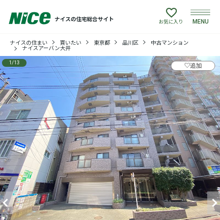
ナイスの住宅総合サイト
MENU
お気に入り
ナイスの住まい
買いたい
東京都
品川区
中古マンション
買いたい
ナイスアーバン大井
1
/
13
♡
追加
売りたい
建てたい
リフォームしたい
借りたい
貸したい
店舗情報