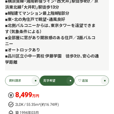
■横須賀線・湘南新宿ライン「西大井」駅徒歩8分／京
浜東北線「大井町」駅徒歩13分
■8階建てマンション最上階8階部分
■東・北の角住戸で眺望・通風良好
■北側バルコニーからは、東京タワーを遠望できま
す（気象条件による）
■全部屋に窓があり開放感のある住戸／2面バルコ
ニー
■オートロックあり
■品川区立小中一貫校 伊藤学園 徒歩3分、安心の通
学距離
資料請求
見学希望
♡ 追加
8,499
万円
2LDK / 55.35m²(約16.74坪)
築 1994年03月