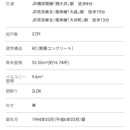
交通
JR横須賀線「西大井」駅 徒歩8分
JR京浜東北・根岸線「大森」駅 徒歩19分
JR京浜東北・根岸線「大井町」駅 徒歩13分
総戸数
37戸
建物構造
RC（鉄筋コンクリート）
専有面積
55.35m²(約16.74坪)
バルコニー
9.6m²
面積
間取り
2LDK
向き
東
築年月
1994年03月（平成6年03月）築