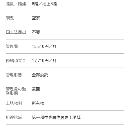
階数／階建
8階／地上8階
現況
空家
国土法届出
不要
管理費
15,610円／月
修繕積立金
17,710円／月
管理形態
全部委託
管理員の勤
巡回
務形態
土地権利
所有権
用途地域
第一種中高層住居専用地域