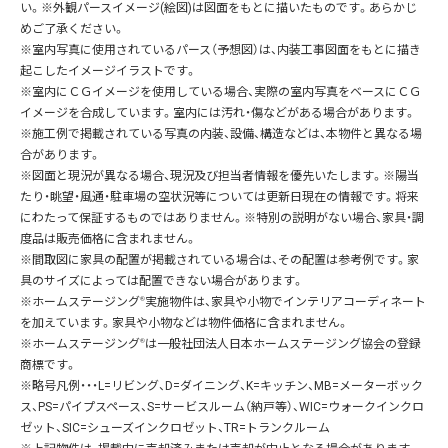
い。※外観パースイメージ(絵図)は図面をもとに描いたものです。あらかじ
めご了承ください。
※室内写真に使用されているパース（予想図）は、内装工事図面をもとに描き
起こしたイメージイラストです。
※室内にＣＧイメージを使用している場合、実際の室内写真をベースにＣＧ
イメージを合成しています。室内には汚れ・傷などがある場合があります。
※施工例で掲載されている写真の内装、設備、構造などは、本物件と異なる場
合があります。
※図面と現況が異なる場合、現況及び担当者情報を優先いたします。※陽当
たり・眺望・風通・駐車場の空状況等については更新日現在の情報です。将来
にわたって保証するものではありません。※特別の説明がない場合、家具・調
度品は販売価格に含まれません。
※間取図に家具の配置が掲載されている場合は、その配置は参考例です。家
具のサイズによっては配置できない場合があります。
※ホームステージング
®
実施物件は、家具や小物でインテリアコーディネート
を加えています。家具や小物などは物件価格に含まれません。
※ホームステージング
®
は一般社団法人日本ホームステージング協会の登録
商標です。
※略号凡例・・・L=リビング、D=ダイニング、K=キッチン、MB=メーターボック
ス、PS=パイプスペース、S=サービスルーム（納戸等）、WIC=ウォークインクロ
ゼット、SIC=シューズインクロゼット、TR=トランクルーム