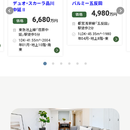
デュオ・スカーラ品川
バルミー五反田
中延Ⅱ
Previous
Next
4,980
万円
価格
6,680
万円
価格
都営浅草線「五反田」
駅徒歩2分
東急池上線「荏原中
1LDK・45.35m²・1980
延」駅徒歩5分
年04月・地上8階・東
1DK・41.55m²・2004
年01月・地上10階・南
東
1
2
3
4
5
6