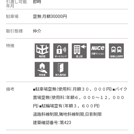
引渡し可能
即時
年月
駐車場
空無 月額30000円
取引態様
仲介
特徴
備考
■駐車場空無（使用料：月額３０，０００円）■バイク
置場空無（使用料：年額６，０００～１２，０００
円）■駐輪場空有（年額３，６００円）
道路斜線制限,隣地斜線制限,日影制限
建築確認番号：第423