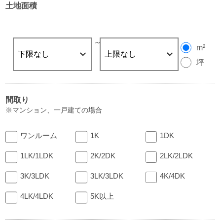
土地面積
～
m²
坪
間取り
※マンション、一戸建ての場合
ワンルーム
1K
1DK
1LK/1LDK
2K/2DK
2LK/2LDK
3K/3LDK
3LK/3LDK
4K/4DK
4LK/4LDK
5K以上