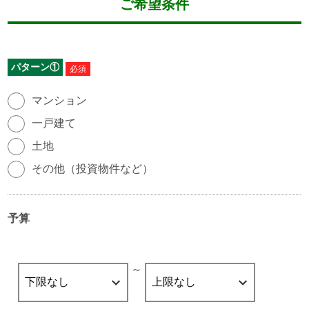
ご希望条件
パターン①
物件種別
必須
マンション
一戸建て
土地
その他（投資物件など）
予算
～