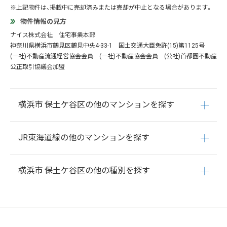
※上記物件は、掲載中に売却済みまたは売却が中止となる場合があります。
物件情報の見方
ナイス株式会社 住宅事業本部
神奈川県横浜市鶴見区鶴見中央4-33-1 国土交通大臣免許(15)第1125号
(一社)不動産流通経営協会会員 (一社)不動産協会会員 (公社)首都圏不動産
公正取引協議会加盟
横浜市 保土ケ谷区の他のマンションを探す
新井町
今井町
岩井町
岩崎町
岩間町
岡沢町
霞台
帷子町
釜
JR東海道線の他のマンションを探す
台町
鎌谷町
上菅田町
狩場町
川島町
川辺町
神戸町
権太坂
境木町
境木本町
坂本町
桜ケ丘
瀬戸ケ谷町
月見台
天王町
川崎
横浜
戸塚
大船
藤沢
辻堂
茅ケ崎
平塚
大磯
二宮
国
常盤台
西久保町
西谷町
初音ケ丘
花見台
東川島町
藤塚町
横浜市 保土ケ谷区の他の種別を探す
府津
鴨宮
小田原
早川
根府川
真鶴
湯河原
仏向町
法泉
星川
保土ケ谷町
峰岡町
峰沢町
宮田町
明神台
和田
新桜ケ丘
上星川
仏向西
西谷
新井町
今井町
岩井町
岩崎町
岩間町
岡沢町
霞台
帷子町
釜
台町
鎌谷町
上菅田町
狩場町
川島町
川辺町
神戸町
権太坂
境木町
境木本町
坂本町
桜ケ丘
瀬戸ケ谷町
月見台
天王町
常盤台
西久保町
西谷町
初音ケ丘
花見台
東川島町
藤塚町