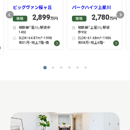
ビッグヴァン桜ヶ丘
パークハイツ上星川
Previous
Next
2,899
2,780
万円
万円
価格
価格
相鉄線「星川」駅徒歩
相鉄線「上星川」駅徒
14分
歩9分
3LDK・64.87m²・1998
2LDK・61.68m²・1986
年01月・地上7階・南
年08月・地上6階・
1
2
3
4
5
6