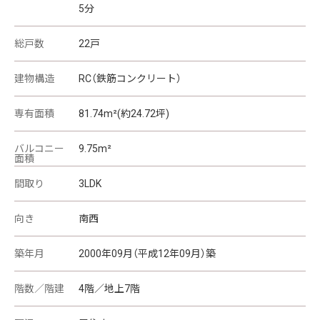
5分
総戸数
22戸
建物構造
RC（鉄筋コンクリート）
専有面積
81.74m²(約24.72坪)
バルコニー
9.75m²
面積
間取り
3LDK
向き
南西
築年月
2000年09月（平成12年09月）築
階数／階建
4階／地上7階