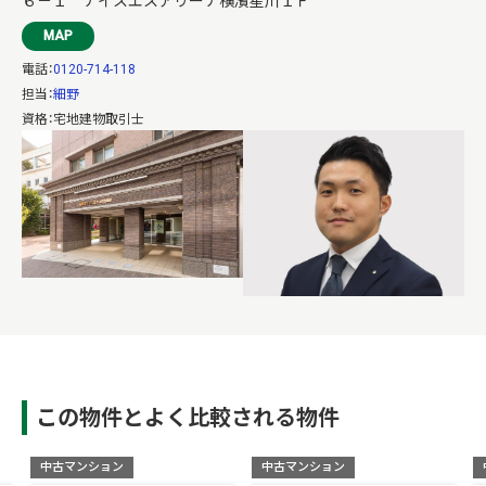
６－１ ナイスエスアリーナ横濱星川１Ｆ
MAP
電話：
0120-714-118
担当：
細野
資格：宅地建物取引士
この物件とよく比較される物件
中古マンション
中古マンション