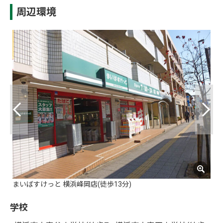
周辺環境
まいばすけっと 横浜峰岡店(徒歩13分)
横
学校