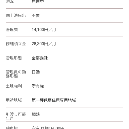
現況
居住中
国土法届出
不要
管理費
14,100円／月
修繕積立金
28,300円／月
管理形態
全部委託
管理員の勤
日勤
務形態
土地権利
所有権
用途地域
第一種低層住居専用地域
引渡し可能
相談
年月
駐車場
空有 月額16000円