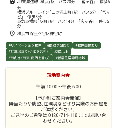
JR東海道線「横浜」駅 バス20分 「宮ヶ谷」 停歩5
分
横浜ブルーライン「三ツ沢上町」駅 バス6分 「宮ヶ
谷」 停歩5分
東急東横線「反町」駅 バス14分 「宮ヶ谷」 停歩5
分
横浜市 保土ケ谷区鎌谷町
#リノベーション物件
#間取り図あり
#物件画像あり
#駐車場あり（近隣を含む）
#2階以上
#南向き（南東、南西を含む）
#低層住居専用地域
現地案内会
午前 10:00～午後 6:00
【予約制ご案内会開催】
陽当たりや眺望、住環境などぜひ実際のお部屋を
ご体感ください。
ご見学のご希望は 0120-714-118 までお問い合
わせください。