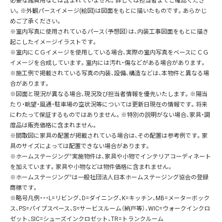
必要な諸費用などは含まれていません。詳しくは担当者までご確認くださ
い。※外観パースイメージ(絵図)は図面をもとに描いたものです。あらかじ
めご了承ください。
※室内写真に使用されているパース（予想図）は、内装工事図面をもとに描き
起こしたイメージイラストです。
※室内にＣＧイメージを使用している場合、実際の室内写真をベースにＣＧ
イメージを合成しています。室内には汚れ・傷などがある場合があります。
※施工例で掲載されている写真の内装、設備、構造などは、本物件と異なる場
合があります。
※図面と現況が異なる場合、現況及び担当者情報を優先いたします。※陽当
たり・眺望・風通・駐車場の空状況等については更新日現在の情報です。将来
にわたって保証するものではありません。※特別の説明がない場合、家具・調
度品は販売価格に含まれません。
※間取図に家具の配置が掲載されている場合は、その配置は参考例です。家
具のサイズによっては配置できない場合があります。
※ホームステージング
®
実施物件は、家具や小物でインテリアコーディネート
を加えています。家具や小物などは物件価格に含まれません。
※ホームステージング
®
は一般社団法人日本ホームステージング協会の登録
商標です。
※略号凡例・・・L=リビング、D=ダイニング、K=キッチン、MB=メーターボック
ス、PS=パイプスペース、S=サービスルーム（納戸等）、WIC=ウォークインクロ
ゼット、SIC=シューズインクロゼット、TR=トランクルーム