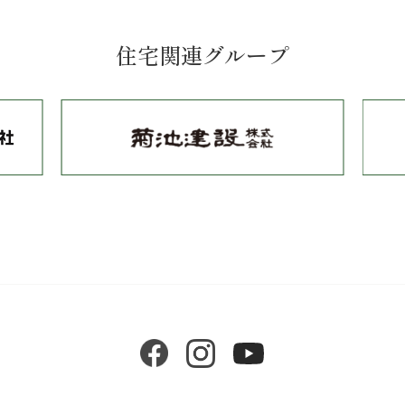
仏向町
法泉
星川
保土ケ谷町
峰岡町
峰沢町
宮田町
明神台
和田
新桜ケ丘
上星川
仏向西
西谷
住宅関連グループ