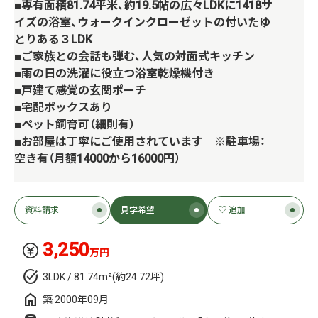
■専有面積81.74平米、約19.5帖の広々LDKに1418サ
イズの浴室、ウォークインクローゼットの付いたゆ
とりある３LDK
■ご家族との会話も弾む、人気の対面式キッチン
■雨の日の洗濯に役立つ浴室乾燥機付き
■戸建て感覚の玄関ポーチ
■宅配ボックスあり
■ペット飼育可（細則有）
■お部屋は丁寧にご使用されています ※駐車場：
空き有（月額14000から16000円）
資料請求
見学希望
♡ 追加
3,250
万円
3LDK / 81.74m²(約24.72坪)
築 2000年09月