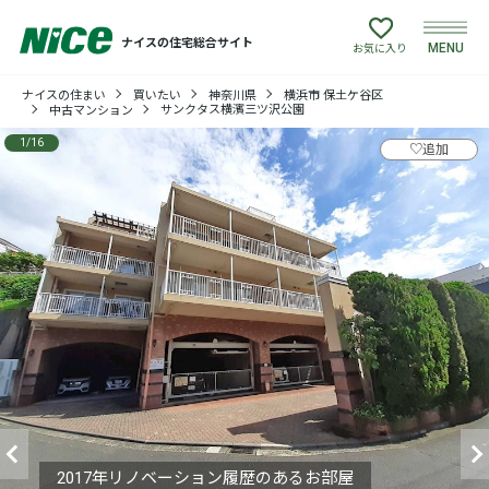
ナイスの住宅総合サイト
MENU
お気に入り
ナイスの住まい
買いたい
神奈川県
横浜市 保土ケ谷区
買いたい
サンクタス横濱三ツ沢公園
中古マンション
1
/
16
♡
追加
売りたい
建てたい
リフォームしたい
借りたい
貸したい
店舗情報
2017年リノベーション履歴のあるお部屋