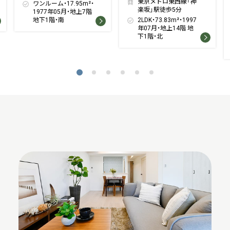
東京メトロ東西線「神
ワンルーム・17.95m²・
楽坂」駅徒歩5分
1977年05月・地上7階
地下1階・南
2LDK・73.83m²・1997
年07月・地上14階 地
下1階・北
1
2
3
4
5
6