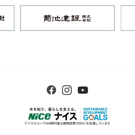
戸町
天神町
戸塚町
内藤町
中井
中落合
中里町
中町
納戸町
西落合
西五軒町
西新宿
西早稲田
二十騎町
払方町
原町
馬
場下町
東榎町
東五軒町
百人町
袋町
舟町
弁天町
南榎町
南
町
南元町
南山伏町
山吹町
矢来町
横寺町
余丁町
四谷
若葉
若松町
若宮町
早稲田 鶴巻町
早稲田 南町
早稲田町
戸山
富
久町
河田町
霞ヶ丘町
四谷坂町
四谷本塩町
四谷三栄町
ナイスグループは持続可能な開発目標（SDGs）を支援しています