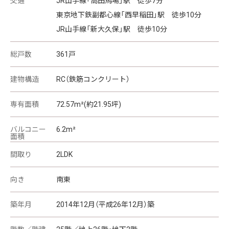
交通
JR山手線「高田馬場」駅 徒歩7分
東京地下鉄副都心線「西早稲田」駅 徒歩10分
JR山手線「新大久保」駅 徒歩10分
総戸数
361戸
建物構造
RC（鉄筋コンクリート）
専有面積
72.57m²(約21.95坪)
バルコニー
6.2m²
面積
間取り
2LDK
向き
南東
築年月
2014年12月（平成26年12月）築