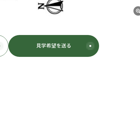
見学希望
を送る