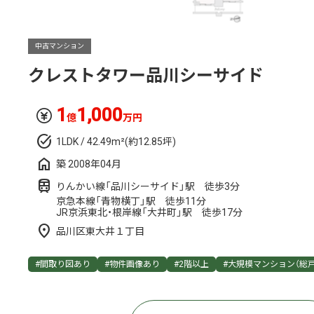
中古マンション
クレストタワー品川シーサイド
1
1,000
億
万円
1LDK / 42.49m²(約12.85坪)
築 2008年04月
りんかい線「品川シーサイド」駅 徒歩3分
京急本線「青物横丁」駅 徒歩11分
JR京浜東北・根岸線「大井町」駅 徒歩17分
品川区東大井１丁目
#間取り図あり
#物件画像あり
#2階以上
#大規模マンション（総戸