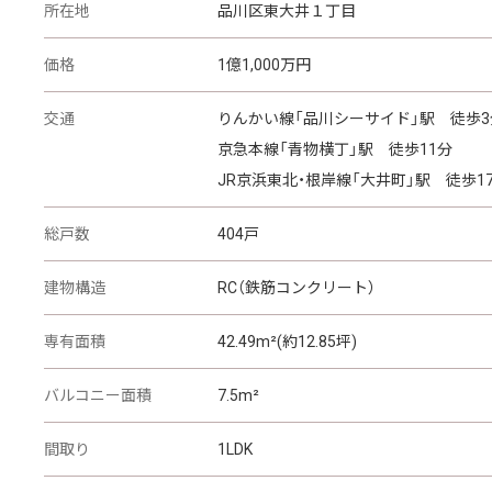
所在地
品川区東大井１丁目
価格
1
億
1,000
万円
交通
りんかい線「品川シーサイド」駅 徒歩3
京急本線「青物横丁」駅 徒歩11分
JR京浜東北・根岸線「大井町」駅 徒歩1
総戸数
404戸
建物構造
RC（鉄筋コンクリート）
専有面積
42.49m²(約12.85坪)
バルコニー面積
7.5m²
間取り
1LDK