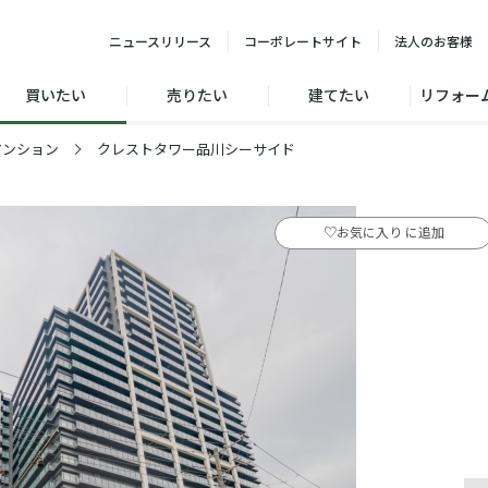
ニュース
リリース
コーポレート
サイト
法人の
お客様
買いたい
売りたい
建てたい
リフォー
クレストタワー品川シーサイド
マンション
♡
お気に入り に追加