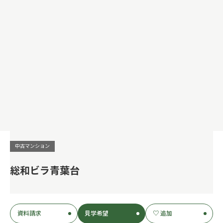
中古マンション
総和ビラ青葉台
資料請求
見学希望
♡ 追加