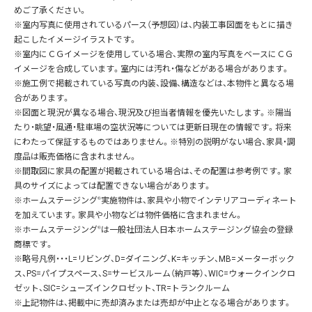
めご了承ください。
※室内写真に使用されているパース（予想図）は、内装工事図面をもとに描き
起こしたイメージイラストです。
※室内にＣＧイメージを使用している場合、実際の室内写真をベースにＣＧ
イメージを合成しています。室内には汚れ・傷などがある場合があります。
※施工例で掲載されている写真の内装、設備、構造などは、本物件と異なる場
合があります。
※図面と現況が異なる場合、現況及び担当者情報を優先いたします。※陽当
たり・眺望・風通・駐車場の空状況等については更新日現在の情報です。将来
にわたって保証するものではありません。※特別の説明がない場合、家具・調
度品は販売価格に含まれません。
※間取図に家具の配置が掲載されている場合は、その配置は参考例です。家
具のサイズによっては配置できない場合があります。
※ホームステージング
®
実施物件は、家具や小物でインテリアコーディネート
を加えています。家具や小物などは物件価格に含まれません。
※ホームステージング
®
は一般社団法人日本ホームステージング協会の登録
商標です。
※略号凡例・・・L=リビング、D=ダイニング、K=キッチン、MB=メーターボック
ス、PS=パイプスペース、S=サービスルーム（納戸等）、WIC=ウォークインクロ
ゼット、SIC=シューズインクロゼット、TR=トランクルーム
※上記物件は、掲載中に売却済みまたは売却が中止となる場合があります。