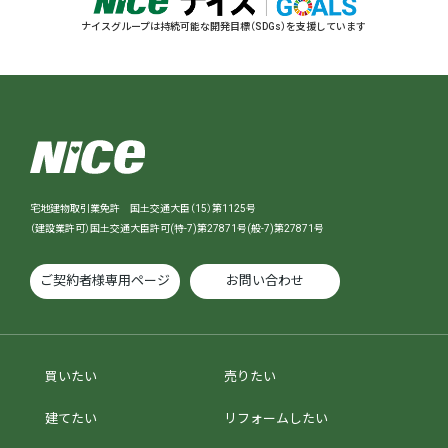
ナイスグループは持続可能な開発目標（SDGs）を支援しています
宅地建物取引業免許 国土交通大臣（15）第1125号
（建設業許可）国土交通大臣許可(特-7)第27871号(般-7)第27871号
ご契約者様専用ページ
お問い合わせ
買いたい
売りたい
建てたい
リフォームしたい