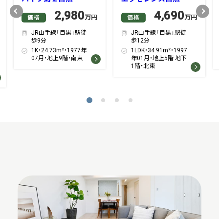
Previous
Next
2,980
4,690
万円
万円
価格
価格
JR山手線「目黒」駅徒
JR山手線「目黒」駅徒
歩9分
歩12分
1K・24.73m²・1977年
1LDK・34.91m²・1997
07月・地上9階・南東
年01月・地上5階 地下
1階・北東
1
2
3
4