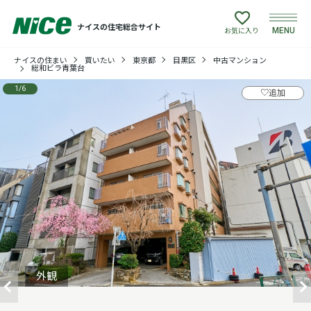
ナイスの住宅総合サイト
MENU
お気に入り
ナイスの住まい
買いたい
東京都
目黒区
中古マンション
買いたい
総和ビラ青葉台
1
/
6
♡
追加
売りたい
建てたい
リフォームしたい
借りたい
貸したい
外観
店舗情報