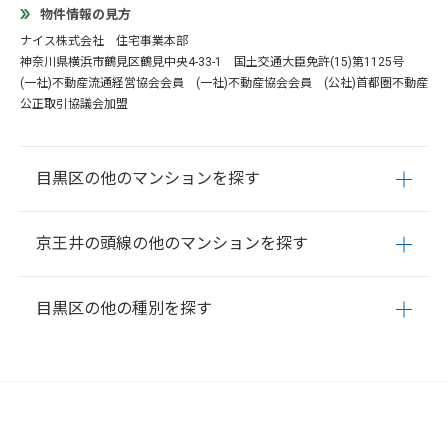
物件情報の見方
ナイス株式会社 住宅事業本部
神奈川県横浜市鶴見区鶴見中央4-33-1 国土交通大臣免許(15)第1125号
(一社)不動産流通経営協会会員 (一社)不動産協会会員 (公社)首都圏不動産
公正取引協議会加盟
目黒区の他のマンションを探す
青葉台
大岡山
大橋
柿の木坂
上目黒
駒場
五本木
下目黒
自
京王井の頭線の他のマンションを探す
由が丘
洗足
平町
鷹番
中央町
中町
中根
中目黒
原町
東が
丘
東山
碑文谷
三田
緑が丘
南
目黒
目黒本町
八雲
祐天寺
渋谷
神泉
駒場東大前
池ノ上
下北沢
新代田
東松原
明大前
目黒区の他の種別を探す
永福町
西永福
浜田山
高井戸
富士見ヶ丘
久我山
三鷹台
井
の頭公園
吉祥寺
青葉台
大岡山
大橋
柿の木坂
上目黒
駒場
五本木
下目黒
自
由が丘
洗足
平町
鷹番
中央町
中町
中根
中目黒
原町
東が
丘
東山
碑文谷
三田
緑が丘
南
目黒
目黒本町
八雲
祐天寺