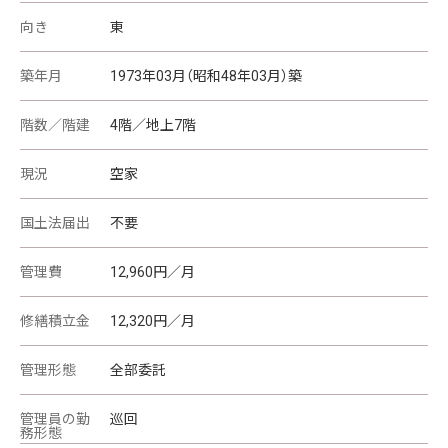
向き
東
築年月
1973年03月（昭和48年03月）築
階数／階建
4階／地上7階
現況
空家
国土法届出
不要
管理費
12,960円／月
修繕積立金
12,320円／月
管理形態
全部委託
管理員の勤
巡回
務形態