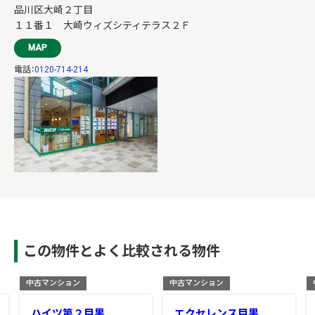
品川区大崎２丁目
１１番１ 大崎ウィズシティテラス２Ｆ
MAP
電話：
0120-714-214
この物件とよく比較される物件
中古マンション
中古マンション
ハイツ第２目黒
エクセレンス目黒