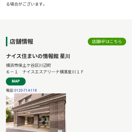
る場合がございます。
店舗情報
店舗HPはこちら
ナイス住まいの情報館 星川
横浜市保土ケ谷区川辺町
６－１ ナイスエスアリーナ横濱星川１Ｆ
MAP
電話：
0120-714-118