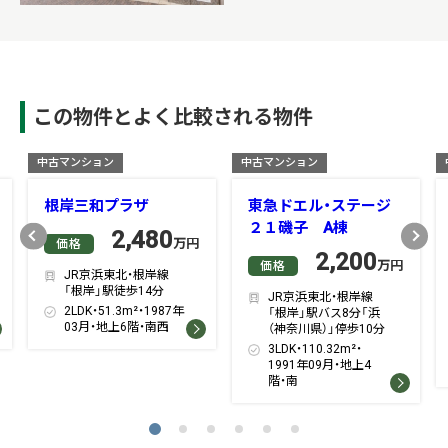
この物件とよく比較される物件
中古マンション
中古マンション
根岸三和プラザ
東急ドエル・ステージ
２１磯子 A棟
2,480
Previous
Next
万円
価格
2,200
万円
価格
JR京浜東北・根岸線
「根岸」駅徒歩14分
JR京浜東北・根岸線
2LDK・51.3m²・1987年
「根岸」駅バス8分「浜
03月・地上6階・南西
（神奈川県）」停歩10分
3LDK・110.32m²・
1991年09月・地上4
階・南
1
2
3
4
5
6