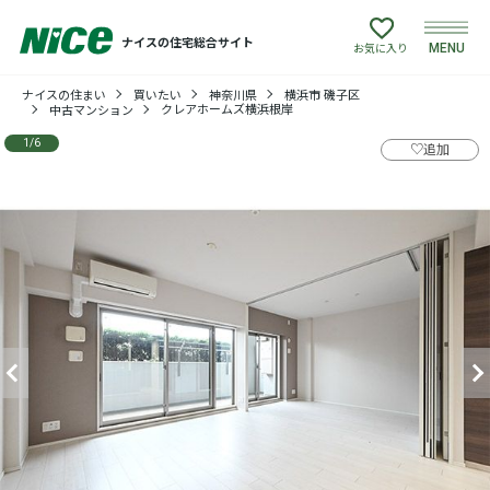
ナイスの住宅総合サイト
MENU
お気に入り
ナイスの住まい
買いたい
神奈川県
横浜市 磯子区
買いたい
クレアホームズ横浜根岸
中古マンション
1
/
6
♡
追加
売りたい
建てたい
リフォームしたい
借りたい
貸したい
店舗情報