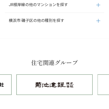
JR根岸線の他のマンションを探す
新杉田町
新中原町
新森町
杉田
滝頭
中浜町
中原
西町
原
町
馬場町
東町
久木町
氷取沢町
広地町
丸山
峰町
森
森が
横浜
桜木町
関内
石川町
山手
根岸
磯子
新杉田
洋光台
港
丘
洋光台
磯子台
栗木
田中
杉田坪呑
横浜市 磯子区の他の種別を探す
南台
本郷台
大船
磯子
鳳町
岡村
上町
上中里町
坂下町
汐見台
下町
新磯子町
新杉田町
新中原町
新森町
杉田
滝頭
中浜町
中原
西町
原
町
馬場町
東町
久木町
氷取沢町
広地町
丸山
峰町
森
森が
丘
洋光台
磯子台
栗木
田中
杉田坪呑
住宅関連グループ