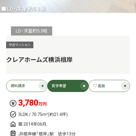
LD・洋室約5.3帖
中古マンション
クレアホームズ横浜根岸
資料請求
見学希望
♡ 追加
3,780
万円
3LDK / 70.75m²(約21.4坪)
築 2014年06月
JR根岸線「根岸」駅 徒歩13分