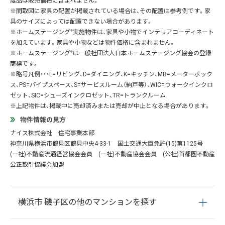
度品は販売価格に含まれません。
※間取図に家具の配置が掲載されている場合は、その配置は参考例です。家
具のサイズによっては配置できない場合があります。
※ホームステージング
®
実施物件は、家具や小物でインテリアコーディネート
を加えています。家具や小物などは物件価格に含まれません。
※ホームステージング
®
は一般社団法人日本ホームステージング協会の登録
商標です。
※略号凡例・・・L=リビング、D=ダイニング、K=キッチン、MB=メーターボック
ス、PS=パイプスペース、S=サービスルーム（納戸等）、WIC=ウォークインクロ
ゼット、SIC=シューズインクロゼット、TR=トランクルーム
※上記物件は、掲載中に売却済みまたは売却が中止となる場合があります。
物件情報の見方
ナイス株式会社 住宅事業本部
神奈川県横浜市鶴見区鶴見中央4-33-1 国土交通大臣免許(15)第1125号
(一社)不動産流通経営協会会員 (一社)不動産協会会員 (公社)首都圏不動産
公正取引協議会加盟
横浜市 磯子区の他のマンションを探す
磯子
鳳町
岡村
上町
上中里町
坂下町
汐見台
下町
新磯子町