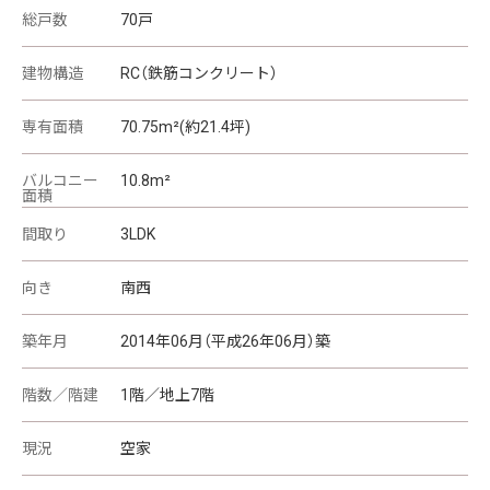
総戸数
70戸
建物構造
RC（鉄筋コンクリート）
専有面積
70.75m²(約21.4坪)
バルコニー
10.8m²
面積
間取り
3LDK
向き
南西
築年月
2014年06月（平成26年06月）築
階数／階建
1階／地上7階
現況
空家