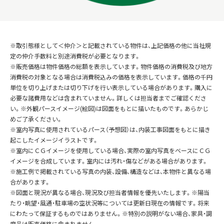
※取引態様として＜仲介＞と記載されている物件は、上記価格の他に当社規
定の仲介手数料と別途消費税が必要となります。
※販売価格は物件価格の総額を表示しています。物件価格の消費税及び地方
消費税の対象となる場合は消費税込みの価格を表示しています。価格の千円
単位を切り上げまたは切り下げを行い表示している場合があります。購入に
必要な諸費用などは含まれていません。詳しくは担当者までご確認くださ
い。※外観パースイメージ(絵図)は図面をもとに描いたものです。あらかじ
めご了承ください。
※室内写真に使用されているパース（予想図）は、内装工事図面をもとに描き
起こしたイメージイラストです。
※室内にＣＧイメージを使用している場合、実際の室内写真をベースにＣＧ
イメージを合成しています。室内には汚れ・傷などがある場合があります。
※施工例で掲載されている写真の内装、設備、構造などは、本物件と異なる場
合があります。
※図面と現況が異なる場合、現況及び担当者情報を優先いたします。※陽当
たり・眺望・風通・駐車場の空状況等については更新日現在の情報です。将来
にわたって保証するものではありません。※特別の説明がない場合、家具・調