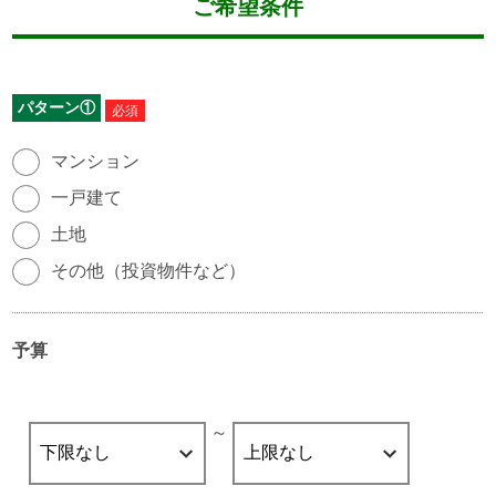
ご希望条件
パターン①
物件種別
必須
マンション
一戸建て
土地
その他（投資物件など）
予算
～