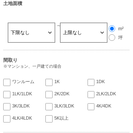
土地面積
～
m²
坪
間取り
※マンション、一戸建ての場合
ワンルーム
1K
1DK
1LK/1LDK
2K/2DK
2LK/2LDK
3K/3LDK
3LK/3LDK
4K/4DK
4LK/4LDK
5K以上