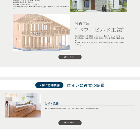
建築基準法の基準を超える
耐震強度2倍超を基準としています。
※許容応力度計算法による建築基準法の強度の2倍を超える耐震性能。ナイスの分譲一戸建て住
宅。
独自工法
“パワービルド工法”
高い強度と耐久性を誇る、オリジナル工法「パワービルド」。
柱や梁に頑丈な構造用集成材を使用し、壁を構造用耐力面材で補
完。
点と面、両方で建物を支える、優れた性能を発揮する新しい建築工
法です。
詳しくみる
住まいに役立つ設備
全棟で標準装備
仕様・設備
洗練された機能美が日々の質を高めてくれる。 美しく上品なフォルム、使いやすく便利な機能。
詳しくみる