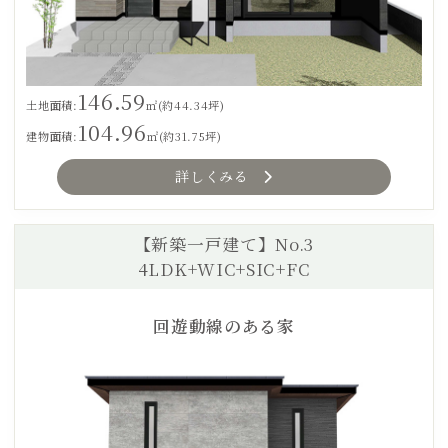
146.59
土地面積:
㎡(約44.34坪)
104.96
建物面積:
㎡(約31.75坪)
詳しくみる
【新築一戸建て】No.3
4LDK+WIC+SIC+FC
回遊動線のある家