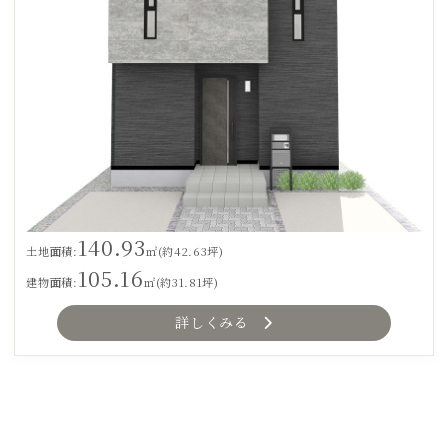
140.93
土地面積:
㎡(約42.63坪)
105.16
建物面積:
㎡(約31.81坪)
詳しくみる