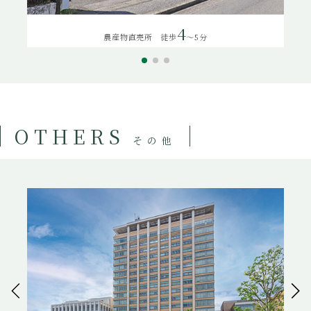
4
農産物直売所 徒歩
～5分
OTHERS
その他