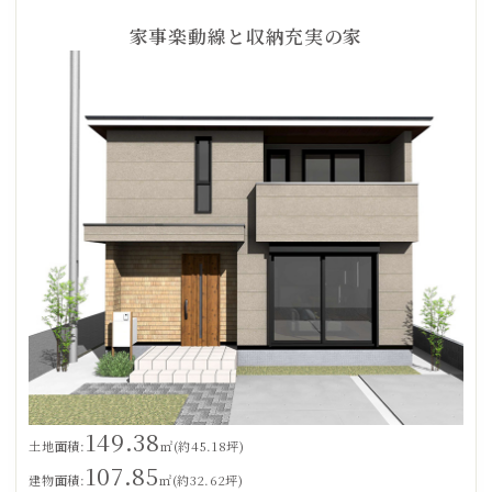
家事楽動線と収納充実の家
149.38
土地面積:
㎡(約45.18坪)
107.85
建物面積:
㎡(約32.62坪)