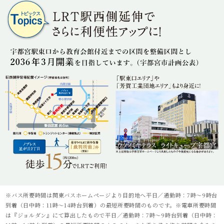
※バス所要時間は関東バスホームページより目的地へ平日／通勤時：7時～9時台
到着（日中時：11時～14時台到着）の最短所要時間のものです。※電車所要時間
は『ジョルダン』にて算出したもので平日／通勤時：7時～9時台到着（日中時：