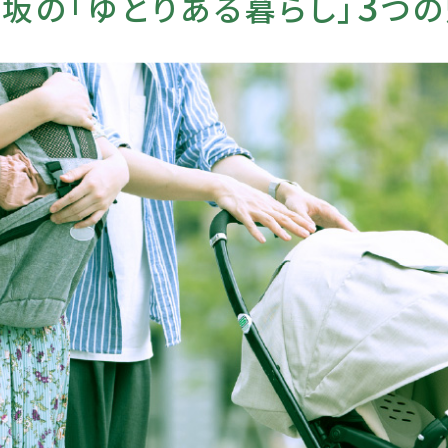
3
坂の「ゆとりある暮らし」
つの