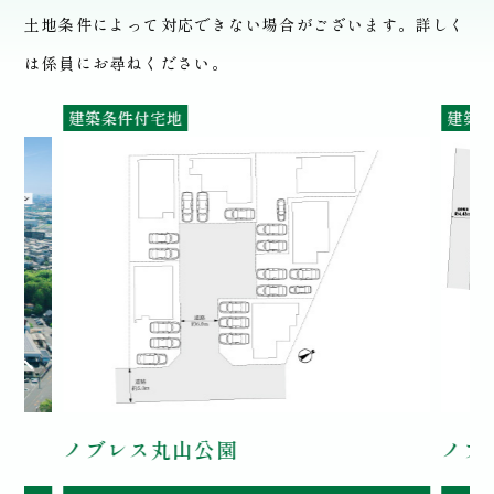
土地条件によって対応できない場合がございます。詳しく
は係員にお尋ねください。
建築条件付宅地
建築
ノブレス丸山公園
ノブ