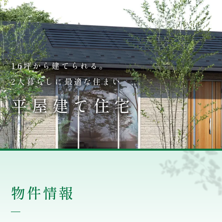
M
E
N
U
ホーム
注文住宅
平屋建て住宅
16坪から建てられる。
2人暮らしに最適な住まい
平
屋
建
て
住
宅
物件情報