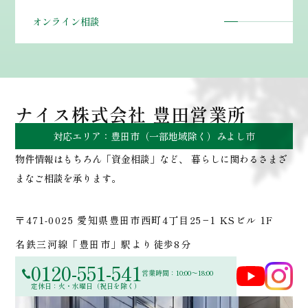
オンライン相談
ナイス株式会社 豊田営業所
対応エリア：豊田市（一部地域除く）みよし市
ナイス豊田営業所 |
物件情報はもちろん「資金相談」など、 暮らしに関わるさまざ
まなご相談を承ります。
〒471-0025
愛知県豊田市西町4丁目25−1 KSビル 1F
名鉄三河線「豊田市」駅より徒歩8分
0120-551-541
営業時間：10:00～18:00
定休日：火・水曜日（祝日を除く）