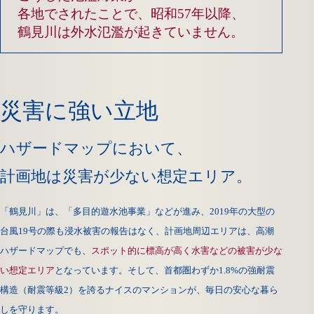
各地でされたことで、
昭和57年以降、
鶴見川は
外水氾濫が
起きていません。
災害に強い立地
ハザードマップにおいて、
計画地は災害が少ない
想定エリア。
「鶴見川」は、「多目的遊水池事業」などが進み、2019年の大型の
台風19号の際も浸水被害の報告はなく、計画地周辺エリアは、高潮
ハザードマップでも、
スポット的に標高が高く水害などの被害が少な
い想定エリア
となっています。そして、首都圏わずか1.8%の強耐震
構造（耐震等級2）を誇るナイスのマンションが、毎日の安心な暮ら
しを守ります。