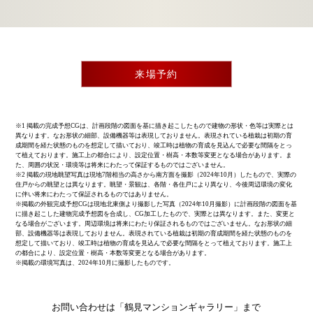
来場予約
※1 掲載の完成予想CGは、計画段階の図面を基に描き起こしたもので建物の形状・色等は実際とは
異なります。なお形状の細部、設備機器等は表現しておりません。表現されている植栽は初期の育
成期間を経た状態のものを想定して描いており、竣工時は植物の育成を見込んで必要な間隔をとっ
て植えております。施工上の都合により、設定位置・樹高・本数等変更となる場合があります。ま
た、周囲の状況・環境等は将来にわたって保証するものではございません。
※2 掲載の現地眺望写真は現地7階相当の高さから南方面を撮影（2024年10月）したもので、実際の
住戸からの眺望とは異なります。眺望・景観は、各階・各住戸により異なり、今後周辺環境の変化
に伴い将来にわたって保証されるものではありません。
※掲載の外観完成予想CGは現地北東側より撮影した写真（2024年10月撮影）に計画段階の図面を基
に描き起こした建物完成予想図を合成し、CG加工したもので、実際とは異なります。また、変更と
なる場合がございます。周辺環境は将来にわたり保証されるものではございません。なお形状の細
部、設備機器等は表現しておりません。表現されている植栽は初期の育成期間を経た状態のものを
想定して描いており、竣工時は植物の育成を見込んで必要な間隔をとって植えております。施工上
の都合により、設定位置・樹高・本数等変更となる場合があります。
※掲載の環境写真は、2024年10月に撮影したものです。
お問い合わせは
「鶴見マンションギャラリー」まで