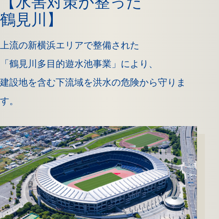
【水害対策が整った
鶴見川】
上流の新横浜エリアで整備された
「鶴見川多目的遊水池事業」により、
建設地を含む下流域を洪水の危険から守りま
す。