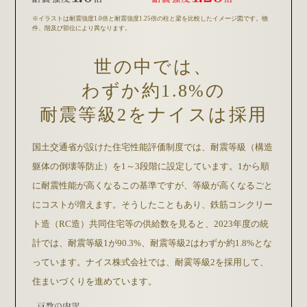
※イラストは耐震強度1.0倍と耐震強度1.25倍の柱と梁を比較したイメージ図です。物
件、階及び部位により異なります。
世の中では、
わずか約1.8%の
耐震等級2を
ナイスは採用
国土交通省が設けた住宅性能評価制度では、耐震等級（構造
躯体の倒壊等防止）を1～3段階に設定しています。1から順
に耐震性能が高くなるこの基準ですが、等級が高くなるごと
にコストが増えます。そうしたこともあり、鉄筋コンクリー
ト造（RC造）共同住宅等の供給数を見ると、2023年度の統
計では、耐震等級1が90.3%、耐震等級2はわずか約1.8%とな
っています。ナイス株式会社では、耐霙等級2を採用して、
住まいづくりを進めています。