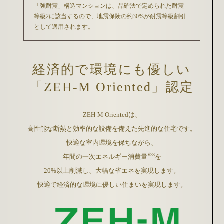
「強耐震」構造マンションは、品確法で定められた耐震
等級2に該当するので、地震保険の約30%が耐震等級割引
として適用されます。
経済的で
環境にも優しい
「ZEH-M Oriented」
認定
ZEH-M Orientedは、
高性能な断熱と効率的な設備を
備えた先進的な住宅です。
快適な室内環境を保ちながら、
※3
年間の一次エネルギー消費量
を
20%以上削減し、
大幅な省エネを実現します。
快適で経済的な環境に優しい
住まいを実現します。