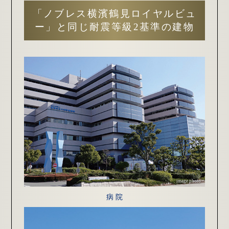
「ノブレス横濱鶴見ロイヤルビュ
ー」と同じ
耐震等級2基準の建物
image photo
病 院