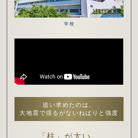
image photo
学 校
追い求めたのは、
大地震で揺るがない
ねばりと強度
「柱」が太い、