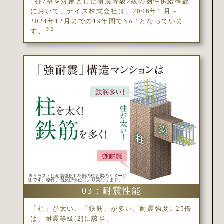
1都7県を対象とした耐震等級2級の物件供給棟数
において、ナイス株式会社は、2006年1 月～
2024年12月までの19年間でNo.1となっていま
※2
す。
※イラストは耐震強度1.25倍の柱と梁のイメージ
図です。物件、階及び部位により異なります。
03：耐震性能
「柱」が太い、「鉄筋」が多い、耐震強度1.25倍
は、耐震等級[2]に該当。