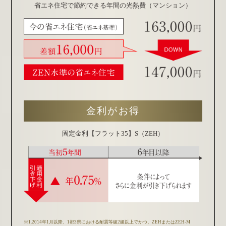
省エネ住宅で節約できる
年間の光熱費（マンション）
金利がお得
固定金利【フラット35】S（ZEH）
※1.2014年1月以降、1都3県における耐震等級2級以上でかつ、ZEHまたはZEH-M