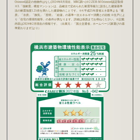
Oriented認定の他物件はなし(2024年8月現在、MRC調べ)※2.ZEH-M Oriented認定取得
※3.「強耐震」構造マンションは、品確法で定められた耐震等級2に該当した建築基準
法の耐震強度1.25倍を満たした建築物のことです。※4.平成25年度省エネ基準よる「暖
房」「冷房」「換気」「照明」「給湯」の基準一次エネルギー消費との比較 ※住戸によ
り「住宅の環境性能等」の条件が異なります。詳細は係員までお尋ねください。※記載
内容は2024年2月現在の情報です。（出展元：「国土交通省」ホームページ[家選びの基
準変わります]より）